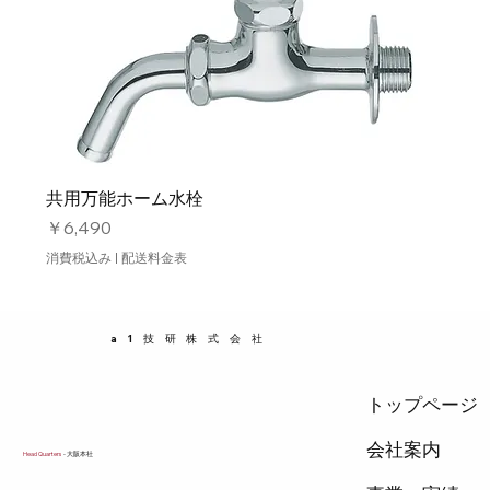
共用万能ホーム水栓
価格
￥6,490
消費税込み
|
配送料金表
a1技研株式会社
トップページ
会社案内
Head Quarters
- 大阪本社