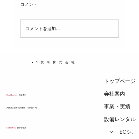
配管工事において、パイプの支持間隔（支持ピ
コメント
ッチ）は非常に重要なポイントです。適切な支
持間隔を守らなければ、パイプが自重や内部の
水の重さでたわみ、破損や漏水の原因になりま
コメントを追加…
す。この記事では、配管の支持間隔の基本ルー
ルと、具体的なピッチの計算方法、固定のポイ
ントをわかりやすく解説します。配管設計や施
工に携わる方にとって、実務で役立つ知識を提
a1技研株式会社
供します。 支持間隔が重要な理由 パイプは自
重だけでなく、内部に
トップページ
会社案内
Head Quarters
- 大阪本社
事業・実績
​大阪府大阪市鶴見区緑2丁目1番12号
設備レンタル
KOBE Office
- 神戸営業所
ECショップ