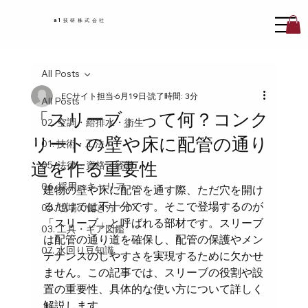
a1技研株式会社
All Posts
ECサイト担当
6月19日
読了時間: 3分
All Posts
「スリーブ」って何？コンク
02. 空調・給排水・衛生
リートの壁や床に配管の通り
01. 技術・工法
道を作る重要性
05. 法律・資格・経営
06. 採用・キャリア
建物の壁や床に配管を通す際、ただ穴を開け
るだけでは不十分です。そこで登場するのが
04. 現場の働き方・DX
「スリーブ」と呼ばれる部材です。スリーブ
03. 工具・ギア図鑑
は配管の通り道を確保し、配管の保護やメン
07. 水回り豆知識
テナンスのしやすさを実現するために欠かせ
ません。この記事では、スリーブの役割や設
置の重要性、具体的な使い方について詳しく
解説します。