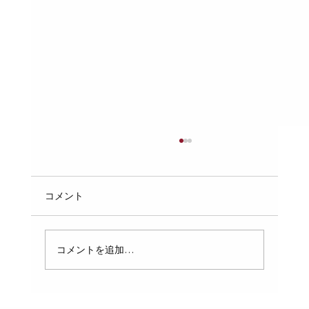
もはやスニーカー！アシックス（asics）
やミズノ（MIZUNO）の最新安全靴（プ
ロスニーカー）の履き心地
安全靴と聞くと、重くて硬いイメージを持つ人
コメント
が多いかもしれません。しかし、アシックスや
ミズノが開発した最新の安全靴は、そのイメー
ジを大きく変えています。まるでスニーカーの
コメントを追加…
ような軽さと履き心地を実現し、長時間の作業
でも疲れにくい設計が特徴です。今回は、これ
らのプロスニーカーの履き心地に焦点を当て、