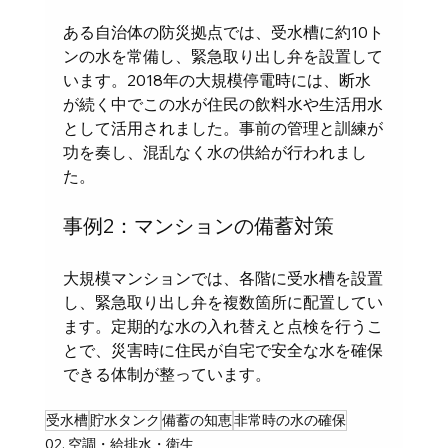
ある自治体の防災拠点では、受水槽に約10ト
ンの水を常備し、緊急取り出し弁を設置して
います。2018年の大規模停電時には、断水
が続く中でこの水が住民の飲料水や生活用水
として活用されました。事前の管理と訓練が
功を奏し、混乱なく水の供給が行われまし
た。
事例2：マンションの備蓄対策
大規模マンションでは、各階に受水槽を設置
し、緊急取り出し弁を複数箇所に配置してい
ます。定期的な水の入れ替えと点検を行うこ
とで、災害時に住民が自宅で安全な水を確保
できる体制が整っています。
受水槽
貯水タンク
備蓄の知恵
非常時の水の確保
02. 空調・給排水・衛生