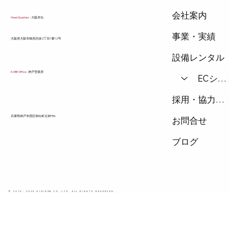
会社案内
Head Quarters
- 大阪本社
事業・実績
​大阪府大阪市鶴見区緑2丁目1番12号
設備レンタル
KOBE Office
- 神戸営業所
ECショップ
採用・協力会社
兵庫県神戸市西区神出町古神756
お問合せ
ブログ
© 2015 - 2026 A1GIKEN CO.,LTD. ALL RIGHTS RESERVED.