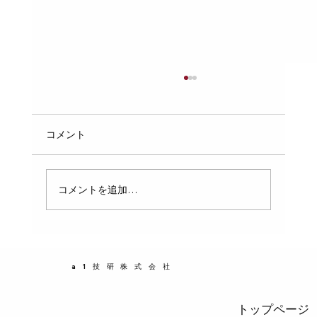
受水槽の点検で水道法違反を回避するた
めの交換部品とは
受水槽の定期点検が近づくと、管理会社の担当
コメント
者は水道法違反のリスクを意識します。特に
1010㎥を超える簡易専用水道を管理している場
合、年1回の点検で不適合を指摘されると、対
コメントを追加…
応に追われることになります。そこで、点検で
指摘される前に、ボールタップや電極棒などの
消耗部品を先に交換しておくことが重要です。
この記事では、受水槽の点検で問題になりやす
a1技研株式会社
い交換部品と、その交換のメリットについて具
体的に解説します。
トップページ