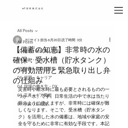
a1技研株式会社
All Posts
ECサイト担当
6月20日
読了時間: 3分
All Posts
【備蓄の知恵】非常時の水の
02. 空調・給排水・衛生
確保：受水槽（貯水タンク）
01. 技術・工法
の有効活用と緊急取り出し弁
05. 法律・資格・経営
06. 採用・キャリア
の仕組み
04. 現場の働き方・DX
災害時や断水時に最も必要とされるものの一
03. 工具・ギア図鑑
つが「水」です。日常生活の中で水は当たり
前のように使えますが、非常時には確保が難
07. 水回り豆知識
しくなります。そこで、受水槽（貯水タン
ク）を活用した水の備蓄は、地域や家庭の安
全を守るために非常に有効な手段です。本記