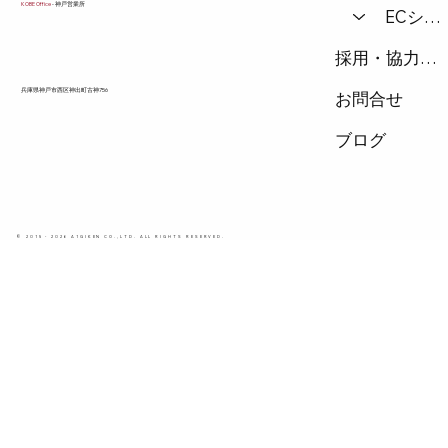
KOBE Office
- 神戸営業所
ECショップ
採用・協力会社
兵庫県神戸市西区神出町古神756
お問合せ
ブログ
© 2015 - 2026 A1GIKEN CO.,LTD. ALL RIGHTS RESERVED.