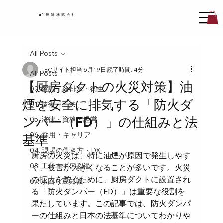
a1技研株式会社
All Posts
ECサイト担当
6月19日
読了時間: 4分
All Posts
【厨房ダクトの火災対策】油
02. 空調・給排水・衛生
煙を安全に排気する「防火ダ
01. 技術・工法
ンパー（FD）」の仕組みと法
05. 法律・資格・経営
06. 採用・キャリア
基準
04. 現場の働き方・DX
厨房の火災は、特に油煙が原因で発生しやす
03. 工具・ギア図鑑
く、被害が大きくなることが多いです。火災
の拡大を防ぐために、厨房ダクトに設置され
07. 水回り豆知識
る「防火ダンパー（FD）」は重要な役割を
果たしています。この記事では、防火ダンパ
ーの仕組みと日本の法基準についてわかりや