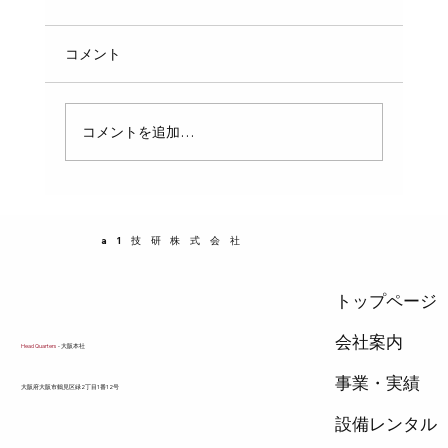
の重要性と活用法
給水・排水工事は、私たちの生活に欠かせない
コメント
インフラの一部です。日本では、これらの工事
を行う業者に対して「指定給水・排水工事業者
証」という資格証明が求められています。この
コメントを追加…
証明は、工事の安全性や品質を保証するために
重要な役割を果たしています。この記事では、
日本における指定給水・排水工事業者の数、事
業者証の意味、そしてその活用方法について詳
a1技研株式会社
しく解説します。 指定給水・排水工事業者証と
は何か 指定給水・排
トップページ
会社案内
Head Quarters
- 大阪本社
事業・実績
​大阪府大阪市鶴見区緑2丁目1番12号
設備レンタル