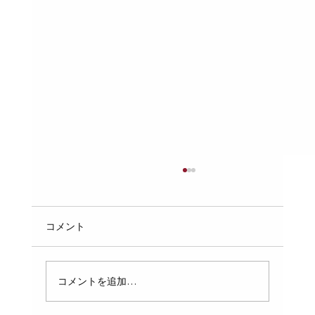
受水槽の点検で水道法違反を回避するた
めの交換部品とは
受水槽の定期点検が近づくと、管理会社の担当
コメント
者は水道法違反のリスクを意識します。特に
1010㎥を超える簡易専用水道を管理している場
合、年1回の点検で不適合を指摘されると、対
コメントを追加…
応に追われることになります。そこで、点検で
指摘される前に、ボールタップや電極棒などの