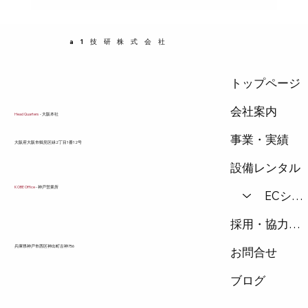
消耗部品を先に交換しておくことが重要です。
この記事では、受水槽の点検で問題になりやす
a1技研株式会社
い交換部品と、その交換のメリットについて具
体的に解説します。
トップページ
会社案内
Head Quarters
- 大阪本社
事業・実績
​大阪府大阪市鶴見区緑2丁目1番12号
設備レンタル
KOBE Office
- 神戸営業所
ECショップ
採用・協力会社
兵庫県神戸市西区神出町古神756
お問合せ
ブログ