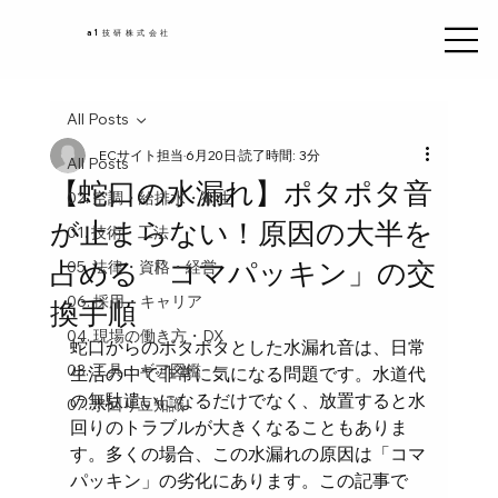
a1技研株式会社
All Posts
ECサイト担当
6月20日
読了時間: 3分
All Posts
【蛇口の水漏れ】ポタポタ音
02. 空調・給排水・衛生
が止まらない！原因の大半を
01. 技術・工法
占める「コマパッキン」の交
05. 法律・資格・経営
06. 採用・キャリア
換手順
04. 現場の働き方・DX
蛇口からのポタポタとした水漏れ音は、日常
03. 工具・ギア図鑑
生活の中で非常に気になる問題です。水道代
の無駄遣いになるだけでなく、放置すると水
07. 水回り豆知識
回りのトラブルが大きくなることもありま
す。多くの場合、この水漏れの原因は「コマ
パッキン」の劣化にあります。この記事で