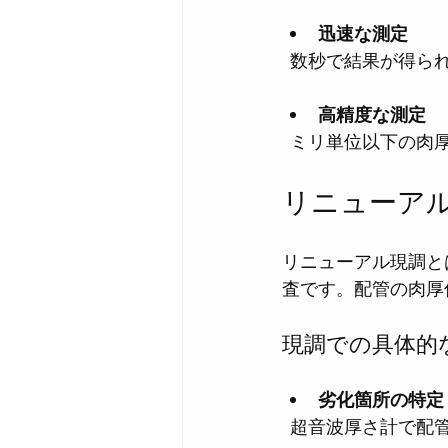
迅速な測定
  数秒で結果が得
高精度な測定
  ミリ単位以下の
リニューア
リニューアル現調と
査です。配管の肉厚
現調での具体的
劣化箇所の特定
  超音波厚さ計で