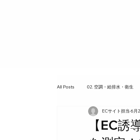
All Posts
02. 空調・給排水・衛生
ECサイト担当
6月
03. 工具・ギア図鑑
07. 水回
【EC誘