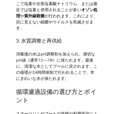
こで塩素や次亜塩素酸ナトリウム、または最
近では塩素と併用されることが多い
オゾン処
理
や
紫外線殺菌
が行われます。これにより、
目に見えない細菌やウイルスを死滅させま
す。
3. 水質調整と再供給
消毒後の水はpH調整剤を加えられ、適切な
pH値（通常7.2～7.8）に保たれます。最後
に、清潔な水としてプールに戻されます。こ
の循環が24時間体制で行われることで、常
にきれいな水が保たれます。
循環濾過設備の選び方とポイ
ント
スポーツジムやプールの規模や利用状況によ