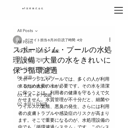
a1技研株式会社
All Posts
ECサイト担当
6月20日
読了時間: 4分
All Posts
スポーツジム・プールの水処
02. 空調・給排水・衛生
理設備：大量の水をきれいに
01. 技術・工法
保つ循環濾過
05. 法律・資格・経営
06. 採用・キャリア
スポーツジムやプールでは、多くの人が利用
するため大量の水が必要です。その水を清潔
04. 現場の働き方・DX
に保つことは、利用者の健康を守るうえで欠
03. 工具・ギア図鑑
かせません。水質管理が不十分だと、細菌や
07. 水回り豆知識
ウイルスの繁殖、悪臭の発生、さらには利用
者の皮膚トラブルや感染症のリスクが高まり
ます。そこで重要になるのが、水処理設備の
中でも「循環濾過システム」です。このシス