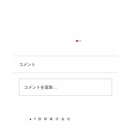
受水槽の点検で水道法違反を回避するた
めの交換部品とは
受水槽の定期点検が近づくと、管理会社の担当
コメント
者は水道法違反のリスクを意識します。特に
1010㎥を超える簡易専用水道を管理している場
合、年1回の点検で不適合を指摘されると、対
コメントを追加…
応に追われることになります。そこで、点検で
指摘される前に、ボールタップや電極棒などの
消耗部品を先に交換しておくことが重要です。
この記事では、受水槽の点検で問題になりやす
a1技研株式会社
い交換部品と、その交換のメリットについて具
体的に解説します。