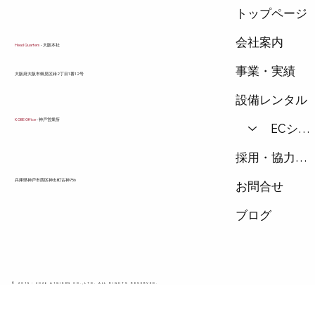
トップページ
会社案内
Head Quarters
- 大阪本社
事業・実績
​大阪府大阪市鶴見区緑2丁目1番12号
設備レンタル
KOBE Office
- 神戸営業所
ECショップ
採用・協力会社
兵庫県神戸市西区神出町古神756
お問合せ
ブログ
© 2015 - 2026 A1GIKEN CO.,LTD. ALL RIGHTS RESERVED.