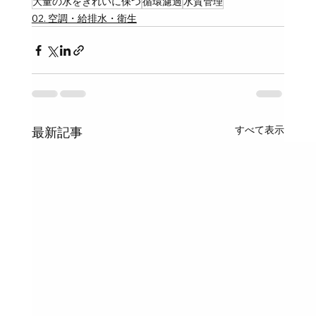
大量の水をきれいに保つ
循環濾過
水質管理
02. 空調・給排水・衛生
すべて表示
最新記事