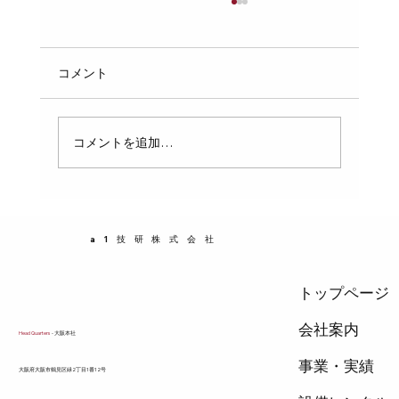
配管の「支持間隔」のルール：自重や水
の重さでパイプがたわまないための、ピ
ッチの計算と固定
配管工事において、パイプの支持間隔（支持ピ
コメント
ッチ）は非常に重要なポイントです。適切な支
持間隔を守らなければ、パイプが自重や内部の
水の重さでたわみ、破損や漏水の原因になりま
コメントを追加…
す。この記事では、配管の支持間隔の基本ルー
ルと、具体的なピッチの計算方法、固定のポイ
ントをわかりやすく解説します。配管設計や施
工に携わる方にとって、実務で役立つ知識を提
a1技研株式会社
供します。 支持間隔が重要な理由 パイプは自
重だけでなく、内部に
トップページ
会社案内
Head Quarters
- 大阪本社
事業・実績
​大阪府大阪市鶴見区緑2丁目1番12号