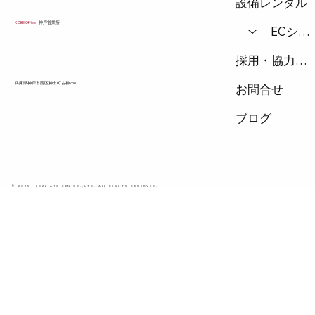
設備レンタル
KOBE Office
- 神戸営業所
ECショップ
採用・協力会社
兵庫県神戸市西区神出町古神756
お問合せ
ブログ
© 2015 - 2026 A1GIKEN CO.,LTD. ALL RIGHTS RESERVED.