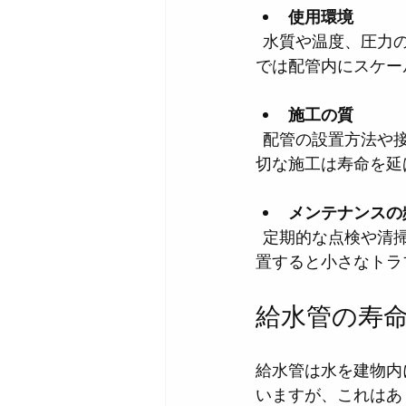
使用環境
  水質や温度、圧力の変動、外部からの振動や衝撃も配管の劣化を早めます。特に硬水地域
では配管内にスケー
施工の質
  配管の設置方法や接続部分の処理が不十分だと、漏水や腐食が起こりやすくなります。適
切な施工は寿命を延
メンテナンスの
  定期的な点検や清掃、必要に応じた修繕を行うことで、配管の寿命を延ばせます。逆に放
置すると小さなトラ
給水管の寿命
給水管は水を建物内
いますが、これはあ