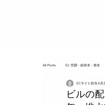
All Posts
02. 空調・給排水・衛生
ECサイト担当
6月
03. 工具・ギア図鑑
07. 水回
ビルの配