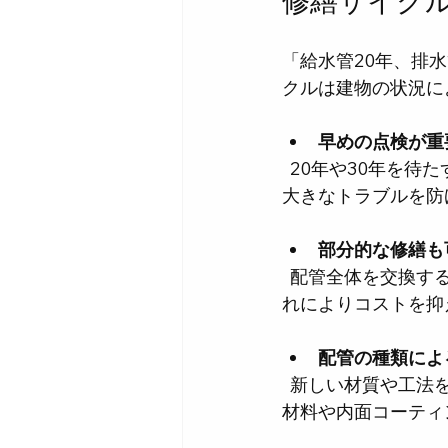
修繕サイク
「給水管20年、排
クルは建物の状況に
早めの点検が重
  20年や30年を待たずに、10年目頃から定期点検を始めることが推奨されます。早期発見で
大きなトラブルを防
部分的な修繕も
  配管全体を交換するのではなく、劣化が進んだ部分だけを修繕するケースも多いです。こ
れによりコストを抑
配管の種類によ
  新しい材質や工法を使うことで、寿命を延ばすことが可能です。例えば、耐腐食性の高い
材料や内面コーティ