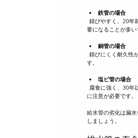
鉄管の場合
  錆びやすく、20年前後で腐食が進み漏水リスクが高まります。特に古いビルでは交換が必
要になることが多い
銅管の場合
  錆びにくく耐久性がありますが、20〜30年で接続部の劣化や腐食が見られることがありま
す。
塩ビ管の場合
  腐食に強く、30年以上の寿命が期待できます。ただし紫外線や高温に弱いため、設置環境
に注意が必要です。
給水管の劣化は漏水
しましょう。