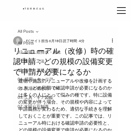
a1技研株式会社
All Posts
ECサイト担当
6月18日
読了時間: 4分
All Posts
リニューアル（改修）時の確
02. 空調・給排水・衛生
認申請：どの規模の設備変更
01. 技術・工法
で申請が必要になるか
05. 法律・資格・経営
06. 採用・キャリア
建物や施設のリニューアルや改修を計画する
とき、どの段階で確認申請が必要になるのか
04. 現場の働き方・DX
は多くの人にとって悩みの種です。特に設備
03. 工具・ギア図鑑
の変更が伴う場合、その規模や内容によって
07. 水回り豆知識
申請義務が変わるため、適切な手続きを理解
しておくことが重要です。この記事では、リ
ニューアル時における確認申請の必要性と、
どの規模の設備変更で申請が必要になるのか