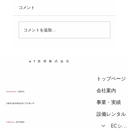
給水・排水工事は、私たちの生活に欠かせない
コメント
インフラの一部です。日本では、これらの工事
を行う業者に対して「指定給水・排水工事業者
証」という資格証明が求められています。この
コメントを追加…
証明は、工事の安全性や品質を保証するために
重要な役割を果たしています。この記事では、
日本における指定給水・排水工事業者の数、事
業者証の意味、そしてその活用方法について詳
a1技研株式会社
しく解説します。 指定給水・排水工事業者証と
は何か 指定給水・排
トップページ
会社案内
Head Quarters
- 大阪本社
事業・実績
​大阪府大阪市鶴見区緑2丁目1番12号
設備レンタル
KOBE Office
- 神戸営業所
ECショップ