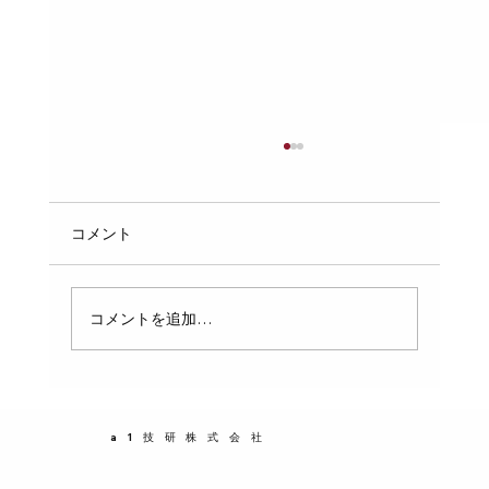
配管の「支持間隔」のルール：自重や水
の重さでパイプがたわまないための、ピ
ッチの計算と固定
配管工事において、パイプの支持間隔（支持ピ
コメント
ッチ）は非常に重要なポイントです。適切な支
持間隔を守らなければ、パイプが自重や内部の
水の重さでたわみ、破損や漏水の原因になりま
コメントを追加…
す。この記事では、配管の支持間隔の基本ルー
ルと、具体的なピッチの計算方法、固定のポイ
ントをわかりやすく解説します。配管設計や施
工に携わる方にとって、実務で役立つ知識を提
a1技研株式会社
供します。 支持間隔が重要な理由 パイプは自
重だけでなく、内部に