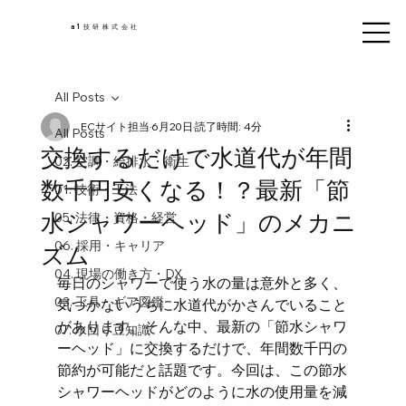
a1技研株式会社
All Posts
ECサイト担当
6月20日
読了時間: 4分
All Posts
交換するだけで水道代が年間
02. 空調・給排水・衛生
数千円安くなる！？最新「節
01. 技術・工法
水シャワーヘッド」のメカニ
05. 法律・資格・経営
06. 採用・キャリア
ズム
04. 現場の働き方・DX
毎日のシャワーで使う水の量は意外と多く、
03. 工具・ギア図鑑
気づかないうちに水道代がかさんでいること
があります。そんな中、最新の「節水シャワ
07. 水回り豆知識
ーヘッド」に交換するだけで、年間数千円の
節約が可能だと話題です。今回は、この節水
シャワーヘッドがどのように水の使用量を減