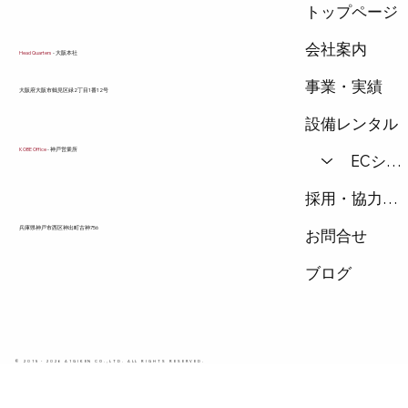
トップページ
会社案内
Head Quarters
- 大阪本社
事業・実績
​大阪府大阪市鶴見区緑2丁目1番12号
設備レンタル
KOBE Office
- 神戸営業所
ECショップ
採用・協力会社
兵庫県神戸市西区神出町古神756
お問合せ
ブログ
© 2015 - 2026 A1GIKEN CO.,LTD. ALL RIGHTS RESERVED.