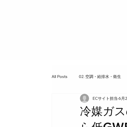
All Posts
02. 空調・給排水・衛生
ECサイト担当
6月
03. 工具・ギア図鑑
07. 水回
冷媒ガス
ら低GW