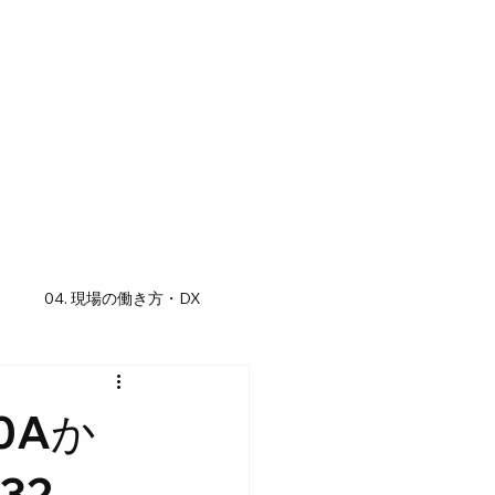
04. 現場の働き方・DX
0Aか
32、