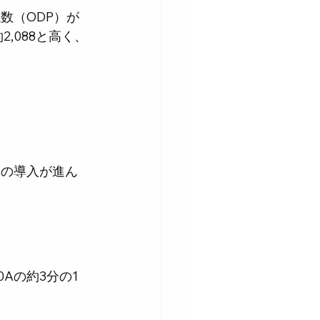
数（ODP）が
,088と高く、
媒の導入が進ん
0Aの約3分の1