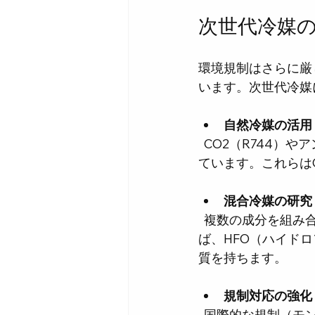
次世代冷媒
環境規制はさらに厳
います。次世代冷媒
自然冷媒の活用
  CO2（R744）やアンモニア（R717）、炭化水素系冷媒など、自然由来の冷媒が注目され
ています。これらは
混合冷媒の研究
  複数の成分を組み合わせて性能と安全性を両立させる混合冷媒も開発されています。例え
ば、HFO（ハイド
質を持ちます。
規制対応の強化
  国際的な規制（モントリオール議定書改正やEUのFガス規制など）に対応するため、各国