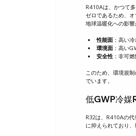
R410Aは、かつ
ゼロであるため、オ
地球温暖化への影響
性能面
：高い冷
環境面
：高いG
安全性
：非可燃
このため、環境規制
でいます。
低GWP冷媒
R32は、R410Aの
に抑えられており、