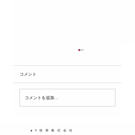
受水槽の点検で水道法違反を回避するた
めの交換部品とは
受水槽の定期点検が近づくと、管理会社の担当
コメント
者は水道法違反のリスクを意識します。特に
1010㎥を超える簡易専用水道を管理している場
合、年1回の点検で不適合を指摘されると、対
コメントを追加…
応に追われることになります。そこで、点検で
指摘される前に、ボールタップや電極棒などの
消耗部品を先に交換しておくことが重要です。
この記事では、受水槽の点検で問題になりやす
a1技研株式会社
い交換部品と、その交換のメリットについて具