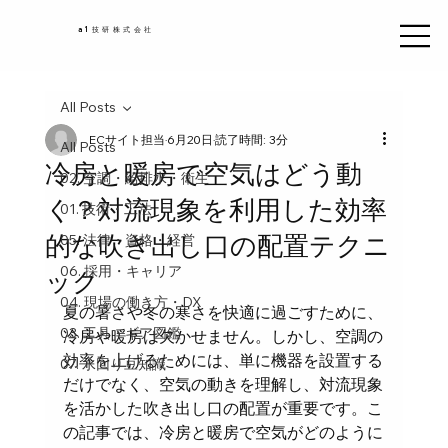
a1技研株式会社
All Posts
ECサイト担当
6月20日
読了時間: 3分
All Posts
冷房と暖房で空気はどう動
02. 空調・給排水・衛生
く？対流現象を利用した効率
01. 技術・工法
的な吹き出し口の配置テクニ
05. 法律・資格・経営
06. 採用・キャリア
ック
04. 現場の働き方・DX
夏の暑さや冬の寒さを快適に過ごすために、
03. 工具・ギア図鑑
冷房や暖房は欠かせません。しかし、空調の
効率を上げるためには、単に機器を設置する
07. 水回り豆知識
だけでなく、空気の動きを理解し、対流現象
を活かした吹き出し口の配置が重要です。こ
の記事では、冷房と暖房で空気がどのように