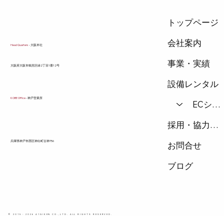
体的に解説します。
トップページ
会社案内
Head Quarters
- 大阪本社
事業・実績
​大阪府大阪市鶴見区緑2丁目1番12号
設備レンタル
KOBE Office
- 神戸営業所
ECショップ
採用・協力会社
兵庫県神戸市西区神出町古神756
お問合せ
ブログ
© 2015 - 2026 A1GIKEN CO.,LTD. ALL RIGHTS RESERVED.