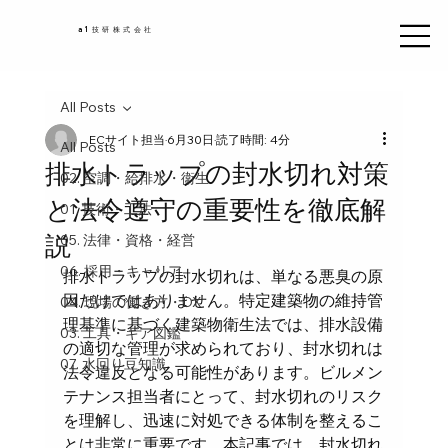
a1技研株式会社
All Posts
ECサイト担当
6月30日
読了時間: 4分
All Posts
排水トラップの封水切れ対策
02. 空調・給排水・衛生
と法令遵守の重要性を徹底解
01. 技術・工法
説
05. 法律・資格・経営
06. 採用・キャリア
排水トラップの封水切れは、単なる悪臭の原
因だけではありません。特定建築物の維持管
04. 現場の働き方・DX
理基準に基づく建築物衛生法では、排水設備
03. 工具・ギア図鑑
の適切な管理が求められており、封水切れは
07. 水回り豆知識
法令違反となる可能性があります。ビルメン
テナンス担当者にとって、封水切れのリスク
を理解し、迅速に対処できる体制を整えるこ
とは非常に重要です。本記事では、封水切れ