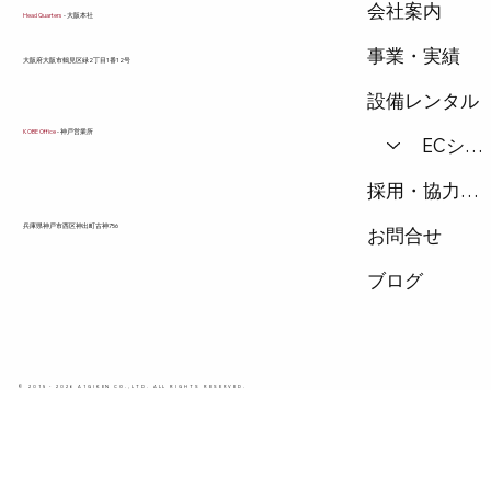
会社案内
Head Quarters
- 大阪本社
事業・実績
​大阪府大阪市鶴見区緑2丁目1番12号
設備レンタル
KOBE Office
- 神戸営業所
ECショップ
採用・協力会社
兵庫県神戸市西区神出町古神756
お問合せ
ブログ
© 2015 - 2026 A1GIKEN CO.,LTD. ALL RIGHTS RESERVED.