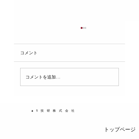
キッチンのグリストラップ詰まりと悪臭
対策におすすめの定期購入商品
キッチンのグリストラップは、油脂や食べかす
コメント
を排水管に流さないための重要な設備です。し
かし、詰まりや悪臭が発生すると、衛生面だけ
でなく作業環境にも大きな影響を与えます。特
コメントを追加…
に飲食店や施設の厨房では、定期的なメンテナ
ンスが欠かせません。この記事では、グリスト
ラップの詰まりや悪臭を防ぐためのポイント
と、忘れずに使い続けられる定期購入の衛生管
a1技研株式会社
理消耗品の活用法を紹介します。 グリストラッ
プの詰まりと悪臭の原因
トップページ