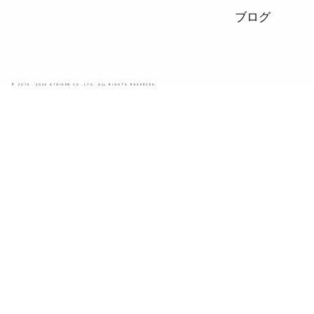
ブログ
© 2015 - 2026 A1GIKEN CO.,LTD. ALL RIGHTS RESERVED.