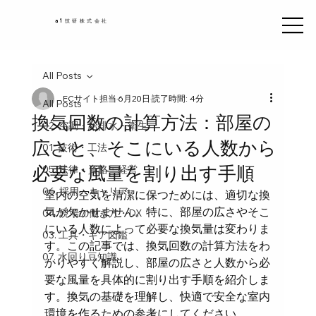
a1技研株式会社
All Posts
ECサイト担当
6月20日
読了時間: 4分
All Posts
換気回数の計算方法：部屋の
02. 空調・給排水・衛生
広さと、そこにいる人数から
01. 技術・工法
必要な風量を割り出す手順
05. 法律・資格・経営
06. 採用・キャリア
室内の空気を清潔に保つためには、適切な換
気が欠かせません。特に、部屋の広さやそこ
04. 現場の働き方・DX
にいる人数によって必要な換気量は変わりま
03. 工具・ギア図鑑
す。この記事では、換気回数の計算方法をわ
07. 水回り豆知識
かりやすく解説し、部屋の広さと人数から必
要な風量を具体的に割り出す手順を紹介しま
す。換気の基礎を理解し、快適で安全な室内
環境を作るための参考にしてください。