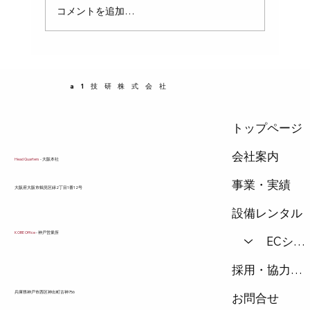
水の重さでたわみ、破損や漏水の原因になりま
コメントを追加…
す。この記事では、配管の支持間隔の基本ルー
ルと、具体的なピッチの計算方法、固定のポイ
ントをわかりやすく解説します。配管設計や施
工に携わる方にとって、実務で役立つ知識を提
a1技研株式会社
供します。 支持間隔が重要な理由 パイプは自
重だけでなく、内部に
トップページ
会社案内
Head Quarters
- 大阪本社
事業・実績
​大阪府大阪市鶴見区緑2丁目1番12号
設備レンタル
KOBE Office
- 神戸営業所
ECショップ
採用・協力会社
兵庫県神戸市西区神出町古神756
お問合せ