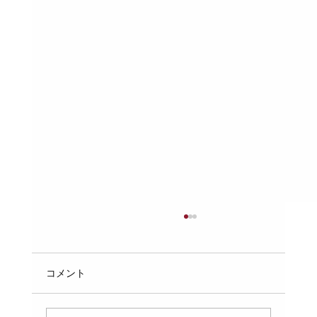
配管の「支持間隔」のルール：自重や水
の重さでパイプがたわまないための、ピ
ッチの計算と固定
配管工事において、パイプの支持間隔（支持ピ
コメント
ッチ）は非常に重要なポイントです。適切な支
持間隔を守らなければ、パイプが自重や内部の