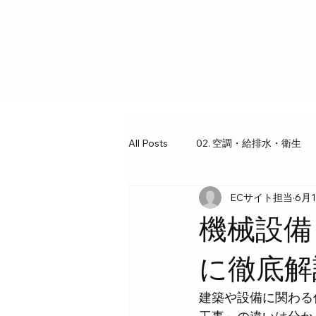
All Posts
02. 空調・給排水・衛生
ECサイト担当
6月
03. 工具・ギア図鑑
07. 水回
機械設備
に徹底解
建築や設備に関わる