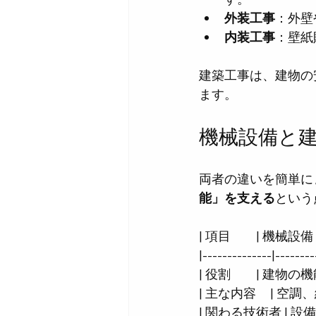
外装工事
：外壁
内装工事
：壁紙
建築工事は、建物の
ます。
機械設備と
両者の違いを簡単に
能」を支える
という
| 項目         | 機械設備         
|--------------|--------
| 役割         | 建
| 主な内容     | 
| 関わる技術者 | 設備技