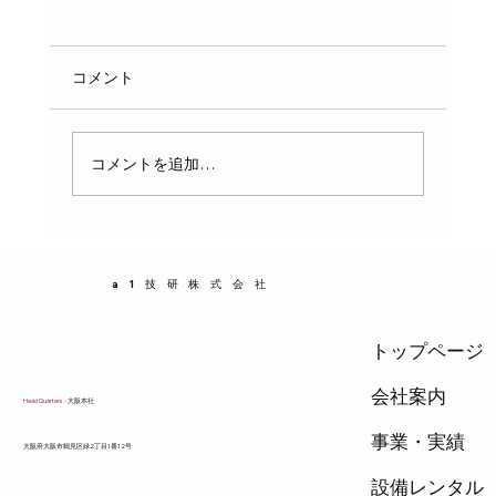
排水口のぬめり・臭いを自分で解消！重
曹とクエン酸の使い方とおすすめ洗浄剤
キッチンや洗面台の排水口から嫌な臭いがす
コメント
る、触るとぬるぬるする——そんな悩みを抱え
ている方は多いはずです。実はこのぬめりと臭
いは、正しい方法で定期的にケアするだけで大
コメントを追加…
幅に改善できます。この記事では、自宅ででき
る排水口のぬめり・臭い対策を、プロの視点で
わかりやすく解説します。 ぬめり・臭いの正体
排水口のぬめりは、主にバイオフィルムと呼ば
a1技研株式会社
れる微生物の集合体です。石けんカス・油分・
食べかす・皮脂などが
トップページ
会社案内
Head Quarters
- 大阪本社
事業・実績
​大阪府大阪市鶴見区緑2丁目1番12号
設備レンタル