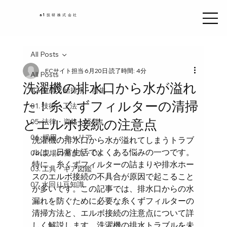
a1技研株式会社
All Posts
ECサイト担当
6月20日
読了時間: 4分
All Posts
洗濯機の排水口から水が溢れ
02. 空調・給排水・衛生
た！糸くずフィルターの清掃
01. 技術・工法
とエルボ接続の注意点
05. 法律・資格・経営
06. 採用・キャリア
洗濯機の排水口から水が溢れてしまうトラブ
ルは、日常生活でよくある悩みの一つです。
04. 現場の働き方・DX
特に、糸くずフィルターの詰まりや排水ホー
03. 工具・ギア図鑑
スのエルボ接続の不具合が原因で起こること
07. 水回り豆知識
が多いです。この記事では、排水口からの水
漏れを防ぐために必要な糸くずフィルターの
清掃方法と、エルボ接続の注意点について詳
しく解説します。洗濯機の排水トラブルを未