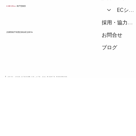
KOBE Office
- 神戸営業所
ECショップ
採用・協力会社
兵庫県神戸市西区神出町古神756
お問合せ
ブログ
© 2015 - 2026 A1GIKEN CO.,LTD. ALL RIGHTS RESERVED.