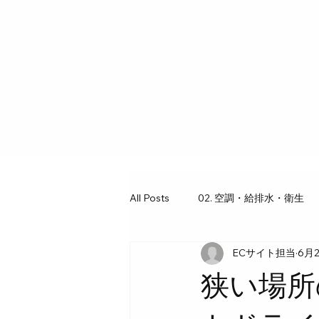
All Posts
02. 空調・給排水・衛生
ECサイト担当
6月
03. 工具・ギア図鑑
07. 水回
狭い場所