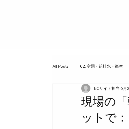
All Posts
02. 空調・給排水・衛生
ECサイト担当
6月
03. 工具・ギア図鑑
07. 水回
現場の「
ットで：