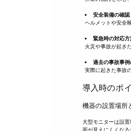
安全装備の確認
  ヘルメットや安
緊急時の対応方
  火災や事故が起
過去の事故事例
  実際に起きた事
導入時のポ
機器の設置場所
大型モニターは設置
面が見えにくくなる