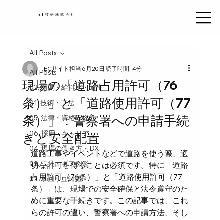
a1技研株式会社
All Posts
ECサイト担当
6月20日
読了時間: 4分
All Posts
現場の「道路占用許可（76
02. 空調・給排水・衛生
条）」と「道路使用許可（77
01. 技術・工法
条）」：警察署への申請手続
05. 法律・資格・経営
06. 採用・キャリア
きと安全配置
04. 現場の働き方・DX
道路工事やイベントなどで道路を使う際、適
03. 工具・ギア図鑑
切な許可を得ることは必須です。特に「道路
占用許可（76条）」と「道路使用許可（77
07. 水回り豆知識
条）」は、現場での安全確保と法令遵守のた
めに重要な手続きです。この記事では、これ
らの許可の違い、警察署への申請方法、そし