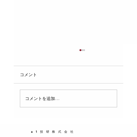
日本における指定給水・排水工事業者証
の重要性と活用法
給水・排水工事は、私たちの生活に欠かせない
コメント
インフラの一部です。日本では、これらの工事
を行う業者に対して「指定給水・排水工事業者
証」という資格証明が求められています。この
コメントを追加…
証明は、工事の安全性や品質を保証するために
重要な役割を果たしています。この記事では、
日本における指定給水・排水工事業者の数、事
業者証の意味、そしてその活用方法について詳
a1技研株式会社
しく解説します。 指定給水・排水工事業者証と