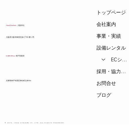
は何か 指定給水・排
トップページ
会社案内
Head Quarters
- 大阪本社
事業・実績
​大阪府大阪市鶴見区緑2丁目1番12号
設備レンタル
KOBE Office
- 神戸営業所
ECショップ
採用・協力会社
兵庫県神戸市西区神出町古神756
お問合せ
ブログ
© 2015 - 2026 A1GIKEN CO.,LTD. ALL RIGHTS RESERVED.