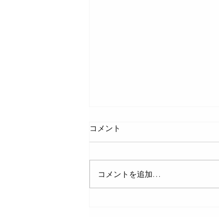
水道法適合の補修パッキンを
コメント
選ぶ理由と信頼できる部品の
重要性
給水設備の補修パッキンを選ぶ
際、安価な非規格品を使うリスク
コメントを追加…
は見過ごせません。水道法第16
条が定める飲料水の安全基準に適
合した「JWWA認証・JIS規格
品」の補修パッキンを選ぶこと