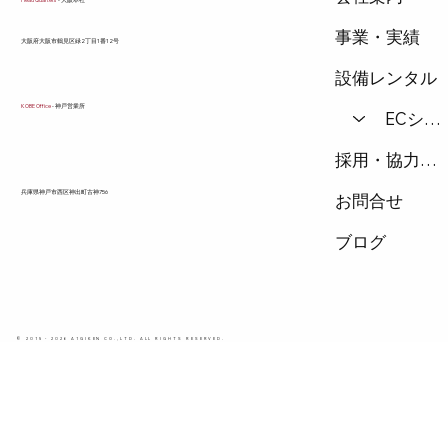
事業・実績
​大阪府大阪市鶴見区緑2丁目1番12号
設備レンタル
KOBE Office
- 神戸営業所
ECショップ
採用・協力会社
兵庫県神戸市西区神出町古神756
お問合せ
ブログ
© 2015 - 2026 A1GIKEN CO.,LTD. ALL RIGHTS RESERVED.