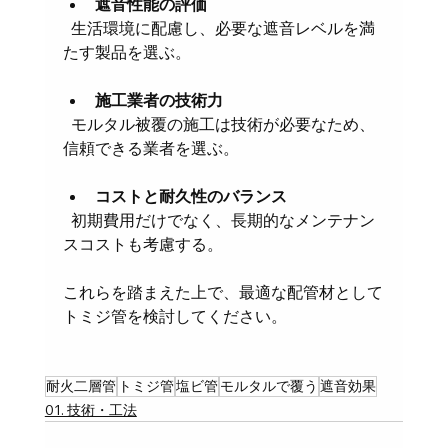
遮音性能の評価
  生活環境に配慮し、必要な遮音レベルを満
たす製品を選ぶ。
施工業者の技術力
  モルタル被覆の施工は技術が必要なため、
信頼できる業者を選ぶ。
コストと耐久性のバランス
  初期費用だけでなく、長期的なメンテナン
スコストも考慮する。
これらを踏まえた上で、最適な配管材として
トミジ管を検討してください。
耐火二層管
トミジ管
塩ビ管
モルタルで覆う
遮音効果
01. 技術・工法