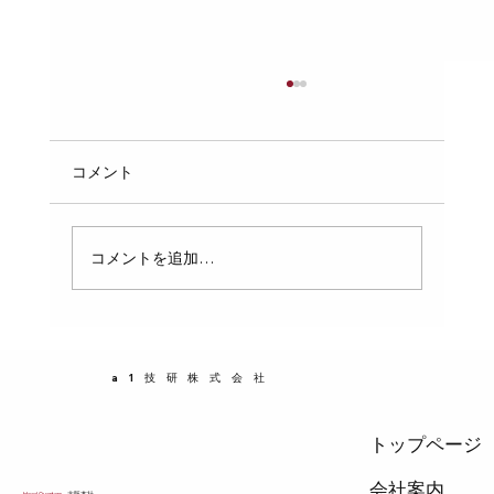
配管の「支持間隔」のルール：自重や水
の重さでパイプがたわまないための、ピ
ッチの計算と固定
配管工事において、パイプの支持間隔（支持ピ
コメント
ッチ）は非常に重要なポイントです。適切な支
持間隔を守らなければ、パイプが自重や内部の
水の重さでたわみ、破損や漏水の原因になりま
コメントを追加…
す。この記事では、配管の支持間隔の基本ルー
ルと、具体的なピッチの計算方法、固定のポイ
ントをわかりやすく解説します。配管設計や施
工に携わる方にとって、実務で役立つ知識を提
a1技研株式会社
供します。 支持間隔が重要な理由 パイプは自
重だけでなく、内部に
トップページ
会社案内
Head Quarters
- 大阪本社