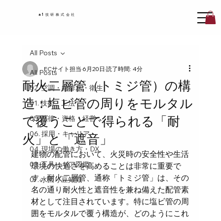
a1技研株式会社
All Posts
ECサイト担当
6月20日
読了時間: 4分
All Posts
耐火二層管（トミジ管）の構
02. 空調・給排水・衛生
造：塩ビ管の周りをモルタル
01. 技術・工法
で覆うことで得られる「耐
05. 法律・資格・経営
06. 採用・キャリア
火」と「遮音」
04. 現場の働き方・DX
建物の配管において、火災時の安全性や生活
03. 工具・ギア図鑑
環境の快適さを高めることは非常に重要で
す。耐火二層管、通称「トミジ管」は、その
07. 水回り豆知識
名の通り耐火性と遮音性を兼ね備えた配管素
材として注目されています。特に塩ビ管の周
囲をモルタルで覆う構造が、どのようにこれ