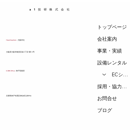
排水口のぬめりは、主にバイオフィルムと呼ば
a1技研株式会社
れる微生物の集合体です。石けんカス・油分・
食べかす・皮脂などが
トップページ
会社案内
Head Quarters
- 大阪本社
事業・実績
​大阪府大阪市鶴見区緑2丁目1番12号
設備レンタル
KOBE Office
- 神戸営業所
ECショップ
採用・協力会社
兵庫県神戸市西区神出町古神756
お問合せ
ブログ