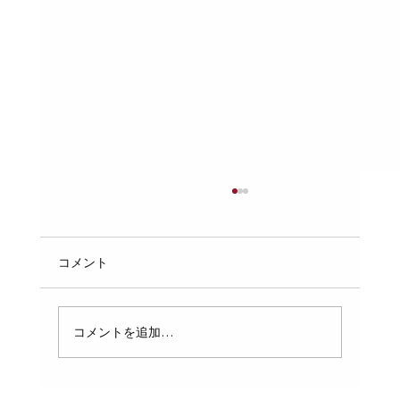
排水口のぬめり・臭いを自分で解消！重
曹とクエン酸の使い方とおすすめ洗浄剤
キッチンや洗面台の排水口から嫌な臭いがす
コメント
る、触るとぬるぬるする——そんな悩みを抱え
ている方は多いはずです。実はこのぬめりと臭
いは、正しい方法で定期的にケアするだけで大
コメントを追加…
幅に改善できます。この記事では、自宅ででき
る排水口のぬめり・臭い対策を、プロの視点で
わかりやすく解説します。 ぬめり・臭いの正体