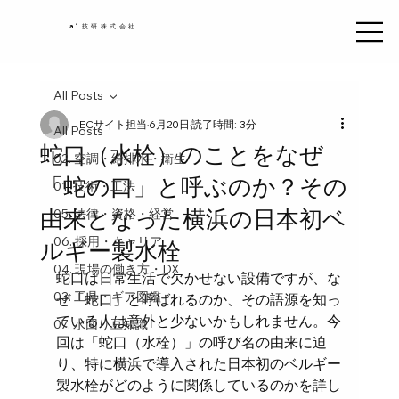
a1技研株式会社
All Posts
ECサイト担当
6月20日
読了時間: 3分
All Posts
蛇口（水栓）のことをなぜ
02. 空調・給排水・衛生
「蛇の口」と呼ぶのか？その
01. 技術・工法
由来となった横浜の日本初ベ
05. 法律・資格・経営
06. 採用・キャリア
ルギー製水栓
04. 現場の働き方・DX
蛇口は日常生活で欠かせない設備ですが、な
03. 工具・ギア図鑑
ぜ「蛇口」と呼ばれるのか、その語源を知っ
ている人は意外と少ないかもしれません。今
07. 水回り豆知識
回は「蛇口（水栓）」の呼び名の由来に迫
り、特に横浜で導入された日本初のベルギー
製水栓がどのように関係しているのかを詳し