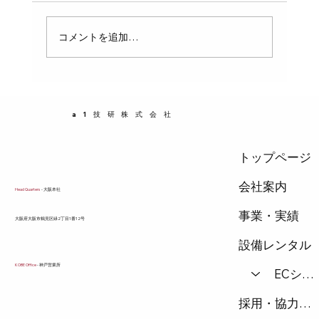
持間隔を守らなければ、パイプが自重や内部の
水の重さでたわみ、破損や漏水の原因になりま
コメントを追加…
す。この記事では、配管の支持間隔の基本ルー
ルと、具体的なピッチの計算方法、固定のポイ
ントをわかりやすく解説します。配管設計や施
工に携わる方にとって、実務で役立つ知識を提
a1技研株式会社
供します。 支持間隔が重要な理由 パイプは自
重だけでなく、内部に
トップページ
会社案内
Head Quarters
- 大阪本社
事業・実績
​大阪府大阪市鶴見区緑2丁目1番12号
設備レンタル
KOBE Office
- 神戸営業所
ECショップ
採用・協力会社