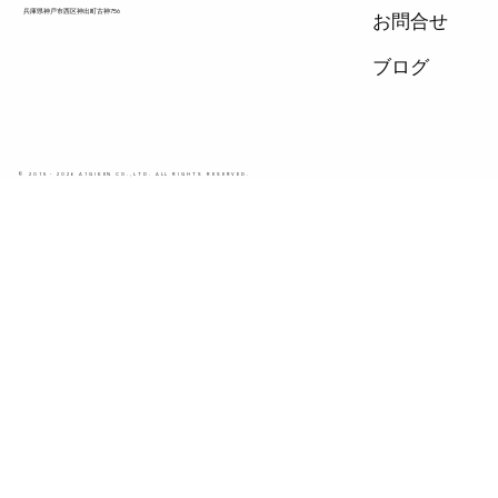
兵庫県神戸市西区神出町古神756
お問合せ
ブログ
© 2015 - 2026 A1GIKEN CO.,LTD. ALL RIGHTS RESERVED.