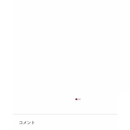
配管の「支持間隔」のルール：自重や水
の重さでパイプがたわまないための、ピ
ッチの計算と固定
配管工事において、パイプの支持間隔（支持ピ
コメント
ッチ）は非常に重要なポイントです。適切な支