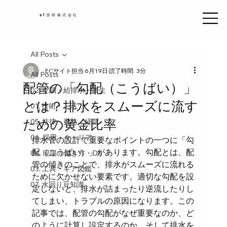
a1技研株式会社
All Posts
ECサイト担当
6月19日
読了時間: 3分
All Posts
配管の「勾配（こうばい）」
02. 空調・給排水・衛生
とは？排水をスムーズに流す
01. 技術・工法
ための黄金比率
05. 法律・資格・経営
06. 採用・キャリア
排水管の設計で重要なポイントの一つに「勾
配（こうばい）」があります。勾配とは、配
04. 現場の働き方・DX
管の傾きのことで、排水がスムーズに流れる
03. 工具・ギア図鑑
ために欠かせない要素です。適切な勾配を設
07. 水回り豆知識
定しないと、排水が詰まったり逆流したりし
てしまい、トラブルの原因になります。この
記事では、配管の勾配がなぜ重要なのか、ど
のように計算し設定するのか、そして排水を