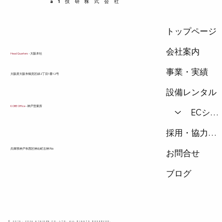
a1技研株式会社
供します。 支持間隔が重要な理由 パイプは自
重だけでなく、内部に
トップページ
会社案内
Head Quarters
- 大阪本社
事業・実績
​大阪府大阪市鶴見区緑2丁目1番12号
設備レンタル
KOBE Office
- 神戸営業所
ECショップ
採用・協力会社
兵庫県神戸市西区神出町古神756
お問合せ
ブログ
© 2015 - 2026 A1GIKEN CO.,LTD. ALL RIGHTS RESERVED.