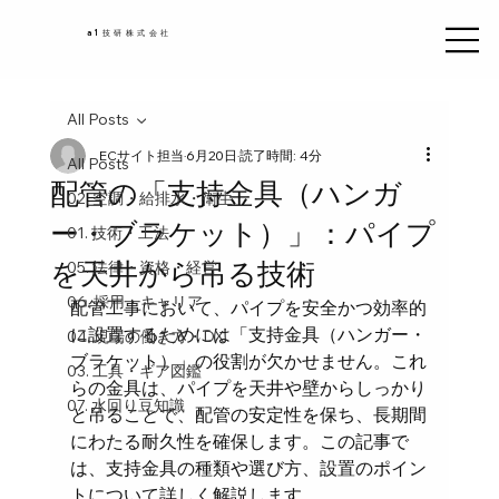
a1技研株式会社
All Posts
ECサイト担当
6月20日
読了時間: 4分
All Posts
配管の「支持金具（ハンガ
02. 空調・給排水・衛生
ー・ブラケット）」：パイプ
01. 技術・工法
を天井から吊る技術
05. 法律・資格・経営
06. 採用・キャリア
配管工事において、パイプを安全かつ効率的
に設置するためには「支持金具（ハンガー・
04. 現場の働き方・DX
ブラケット）」の役割が欠かせません。これ
03. 工具・ギア図鑑
らの金具は、パイプを天井や壁からしっかり
07. 水回り豆知識
と吊ることで、配管の安定性を保ち、長期間
にわたる耐久性を確保します。この記事で
は、支持金具の種類や選び方、設置のポイン
トについて詳しく解説します。