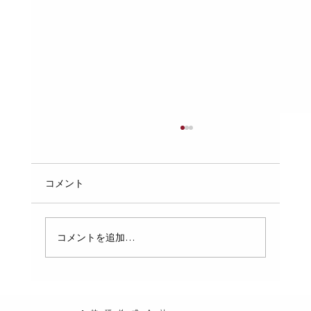
配管の「支持間隔」のルール：自重や水
の重さでパイプがたわまないための、ピ
ッチの計算と固定
配管工事において、パイプの支持間隔（支持ピ
コメント
ッチ）は非常に重要なポイントです。適切な支
持間隔を守らなければ、パイプが自重や内部の
水の重さでたわみ、破損や漏水の原因になりま
コメントを追加…
す。この記事では、配管の支持間隔の基本ルー
ルと、具体的なピッチの計算方法、固定のポイ
ントをわかりやすく解説します。配管設計や施
工に携わる方にとって、実務で役立つ知識を提