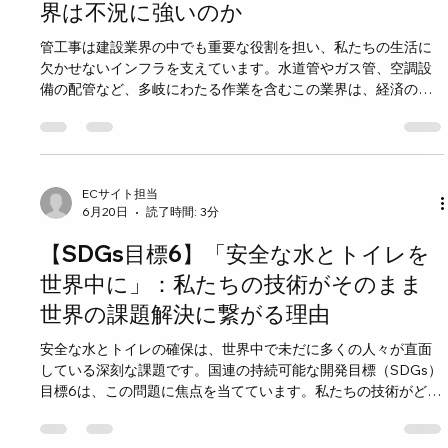
らの設備は、建物の構造や用途に合わせて最適に配置・設計さ
界は不況に強いのか
れなければなりません。例えば、オフィスビルと住宅では必要
管工事は建設業界の中でも重要な役割を担い、私たちの生活に
な設備の種類や規模が異なります。設備設計は、建築デザイン
欠かせないインフラを支えています。水道管やガス管、空調設
と密接に連携しながら、建物の機能性を確保します。 設備設計
備の配管など、多岐にわたる作業を含むこの業界は、経済の変
が街づくりに与える影響 街の快適さや安全性は、建物単体だけ
動に左右されにくい特徴があります。この記事では、管工事の
でなく、街全体の設備計画によっても左右されま
市場規模と将来性を探りながら、なぜこの業界が不況に強いの
かを具体的に解説します。 管工事の市場規模の現状 管工事業界
は日本の建設業全体の中でも安定した需要を持っています。国
土交通省のデータによると、2023年の管工事市場規模は約3兆
ECサイト担当
6月20日
読了時間: 3分
円に達しており、過去数年で緩やかな成長を続けています。特
に都市部の再開発や老朽化したインフラの更新工事が市場を支
【SDGs目標6】「安全な水とトイレを
えています。 公共事業の影響 水道管や下水道の整備、ガス管の
更新など公共インフラの維持管理は、景気に左右されにくい安
世界中に」：私たちの技術がそのまま
定した需要を生み出します。これが管工事の市場規模を支える
世界の課題解決に繋がる理由
大きな要因です。 民間建築の需要 商業施設や住宅の新築・リフ
ォームに伴う配管工事も市場の一部を占めています。特に省エ
安全な水とトイレの確保は、世界中で未だに多くの人々が直面
ネや環境配慮型の設備導入が進む中で、配管技術の高度化が求
している深刻な課題です。国連の持続可能な開発目標（SDGs）
められています。 なぜ管工事は不況に
目標6は、この問題に焦点を当てています。私たちの技術がどの
ようにしてこの課題の解決に直接役立つのか、その理由を具体
的に見ていきましょう。 世界の水と衛生の現状 現在、約20億人