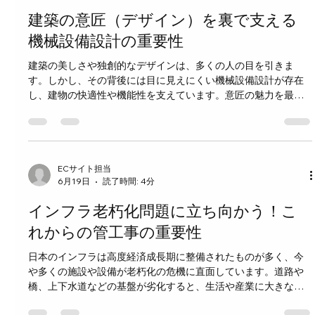
て、作業手順やスケジュールを立てます。これにより、無駄な
建築の意匠（デザイン）を裏で支える
時間や資材の浪費を防ぎます。 品質管理 使用する材料や施工方
法が設計図通りであるかを確認し、基準を満たしているかをチ
機械設備設計の重要性
ェックします。 安全管理 現場の安全対策を徹底し、事故や怪我
建築の美しさや独創的なデザインは、多くの人の目を引きま
を防ぐための指導や監督を行います。 工程管理 工事の進捗状況
す。しかし、その背後には目に見えにくい機械設備設計が存在
を把握し、遅れが出ないように調整します。必要に応じて関係
し、建物の快適性や機能性を支えています。意匠の魅力を最大
者と連携し、問題解決にあたります。 コスト管理 予算内で工事
限に引き出すためには、機械設備設計の役割を理解し、適切に
を完了させる
組み込むことが欠かせません。この記事では、建築の意匠を裏
で支える機械設備設計の重要性について具体的に解説します。
機械設備設計とは何か 機械設備設計は、建物内の空調、給排
水、換気、暖房、冷房、電気設備などのシステムを計画・設計
ECサイト担当
6月19日
読了時間: 4分
する工程です。これらの設備は建物の快適性や安全性を確保
し、利用者の生活や業務を支えます。例えば、夏の暑い日でも
インフラ老朽化問題に立ち向かう！こ
快適に過ごせる空調システムや、適切な換気による空気の質の
維持は、機械設備設計の成果です。 意匠デザインと機械設備設
れからの管工事の重要性
計の関係 建築の意匠は、外観や内装の美しさ、空間の使い勝手
日本のインフラは高度経済成長期に整備されたものが多く、今
を追求します。しかし、これらのデザインが実現するために
や多くの施設や設備が老朽化の危機に直面しています。道路や
は、機械設備の配置や性能が密接に関わっています。例えば、
橋、上下水道などの基盤が劣化すると、生活や産業に大きな影
ガラス張りの大きな窓を持つ建物では、日射熱の影響を考慮し
響を及ぼします。特に管工事は、インフラの維持や更新に欠か
た空調設計が必要です。意匠の自由度を高めるためには、機械