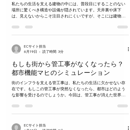
私たちの生活を支える建物の中には、普段目にすることのない
制御する技術 水は液体であるため、配管内での流れ方や圧力の
場所に驚くべき構造や設備が隠されています。天井裏や床下
管理が非常に重要です。管工事では、以下のようなポイントに
は、見えないからこそ注目されにくいですが、そこには建物の
注意して設計・施工が行われます。 適切な配管径の選定 水の使
安全性や快適さを保つための重要なインフラが巧みに配置され
用量や圧力に応じて配管の太さを決めることで、
ています。今回は、そんな隠された空間にある「インフラの芸
術」について掘り下げてみましょう。 天井裏と床下の役割とは
建物の天井裏や床下は、単なる空間の余りではありません。こ
こには配管、電気配線、断熱材、換気ダクトなど、多様な設備
ECサイト担当
6月19日
読了時間: 3分
が組み込まれています。これらは建物の機能を支えるために欠
かせない要素です。 配管 給水や排水のための配管は、天井裏や
もしも街から管工事がなくなったら？
床下を通って各部屋に水を届けます。特に排水管は勾配をつけ
て設置され、スムーズな排水を実現しています。 電気配線 電気
都市機能マヒのシミュレーション
の配線は安全性を考慮し、絶縁や保護が施されたケーブルが天
街のインフラを支える管工事は、私たちの生活に欠かせない存
井裏や床下に隠されています。これにより、火災のリスクを減
在です。もしこの管工事が突然なくなったら、都市はどのよう
らしつつ、見た目もすっきりと保たれています。 断熱材と換気
な影響を受けるのでしょうか。今回は、管工事が消えた世界を
断熱材は床下や天井裏に敷き詰められ、室内の温度を一定に保
想像し、都市機能がどのようにマヒするかをシミュレーション
つ役割を果たします。また、換気ダクトは湿気や
してみます。 管工事の役割とは何か 管工事は、水道、ガス、排
水、暖房、冷房などの配管を設置・修理する工事のことです。
これらの配管は、都市の生活に必要なエネルギーや資源を安全
かつ効率的に届ける役割を担っています。 水道管は飲料水や生
ECサイト担当