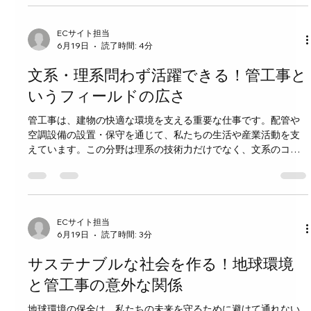
が安全な飲み水を利用できず、約40億人が適切な衛生設備を持
っていません。これにより、下痢やコレラなどの水系感染症が
毎年数百万人の命を奪っています。特に発展途上国の農村部や
ECサイト担当
6月19日
読了時間: 4分
都市のスラムでは、清潔な水とトイレの不足が健康や生活の質
に大きな影響を与えています。 この問題は単なる衛生の問題に
文系・理系問わず活躍できる！管工事と
とどまらず、教育や経済活動にも悪影響を及ぼします。例え
ば、子どもたちが安全なトイレがないために学校を休むケース
いうフィールドの広さ
も多く、女性はトイレの不備から夜間の外出を避けるなど生活
管工事は、建物の快適な環境を支える重要な仕事です。配管や
の自由が制限されます。 技術が果たす役割 私たちの技術は、水
空調設備の設置・保守を通じて、私たちの生活や産業活動を支
の浄化やトイレの衛生管理において具体的な解決策を提供して
えています。この分野は理系の技術力だけでなく、文系のコミ
います。以下のような技術が世界の課題解決に直結していま
ュニケーション力や計画力も活かせるため、幅広い人材が活躍
す。 簡易浄水装置の開発 ...
できるフィールドです。今回は、管工事の仕事の魅力や多様な
活躍の場について紹介します。 管工事とはどんな仕事か 管工事
は、建物や施設における配管設備の設計・施工・保守を行う仕
事です。具体的には、水道管、ガス管、空調ダクト、排水設備
ECサイト担当
6月19日
読了時間: 3分
などの設置や修理を担当します。これらの設備は、日常生活の
快適さや安全性を保つために欠かせません。 例えば、オフィス
サステナブルな社会を作る！地球環境
ビルの空調システムを設計する際には、建物の構造や利用目的
に合わせて最適な配管ルートを考えます。施工中は、現場の状
と管工事の意外な関係
況に応じて柔軟に対応しながら作業を進めます。完成後も定期
地球環境の保全は、私たちの未来を守るために避けて通れない
的な点検やメンテナンスが必要で、トラブルを未然に防ぐ役割