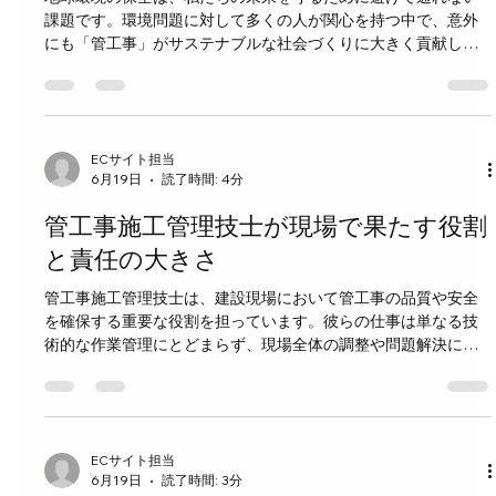
課題です。環境問題に対して多くの人が関心を持つ中で、意外
も担います。 文系・理系どちらの強みも活かせる理由 管工事の
にも「管工事」がサステナブルな社会づくりに大きく貢献して
仕事は、技術的な知識だけでなく、計画力やコミュニケーショ
いることをご存じでしょうか。今回は、地球環境と管工事の関
ン能力も求められます。ここが文系・理系問わず活躍できる
係に焦点を当て、その重要性と具体的な取り組みについて解説
します。 管工事とは何か 管工事は、建物や施設の給排水、空
調、ガス配管などの配管設備を設置・修理する工事のことで
す。私たちの生活に欠かせない水や空気、エネルギーの流れを
ECサイト担当
6月19日
読了時間: 4分
支えるインフラとして機能しています。普段は目立たない存在
ですが、その役割は非常に大きいのです。 管工事が環境に与え
管工事施工管理技士が現場で果たす役割
る影響 管工事が環境に与える影響は、主に以下の3つに分けられ
ます。 資源の使用量 配管材料や施工に使う資源の量が環境負荷
と責任の大きさ
に直結します。無駄な資源消費は地球の資源枯渇を早めます。
管工事施工管理技士は、建設現場において管工事の品質や安全
エネルギー効率 配管の設計や施工の質によって、エネルギーの
を確保する重要な役割を担っています。彼らの仕事は単なる技
無駄遣いが減り、建物全体の省エネに繋がります。 廃棄物の管
術的な作業管理にとどまらず、現場全体の調整や問題解決に深
理 古くなった配管の廃棄や交換時に発生する廃材の処理方法も
く関わるため、その責任は非常に大きいです。この記事では、
環境負荷を左右します。...
管工事施工管理技士が現場でどのような役割を果たし、どのよ
うな責任を負っているのかを具体的に解説します。 管工事施工
管理技士の基本的な役割 管工事施工管理技士は、配管や空調、
給排水設備などの施工を管理する専門技術者です。彼らの主な
ECサイト担当
6月19日
読了時間: 3分
役割は以下の通りです。 施工計画の作成 工事の進行に合わせ