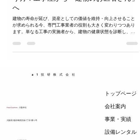
らされ、必要な場所に必要なものを届けます。もし血管が詰ま
へ
ったり破れたりすれば体に大きな影響が出るように、管工事が
不十分だと建物の機能が損なわれます。 給水管は清潔な水を各
建物の寿命が延び、資産としての価値を維持・向上させること
部屋に届ける 排水管は汚れた水を安全に排出する 空調配管は冷
が求められる今、専門工事業者の役割も大きく変わりつつあり
暖房の空気や冷媒を循環させる ガス管は調理や暖房に
ます。単なる工事の実施者から、建物の健康状態を診断し、最
適なメンテナンスや修繕を提案する「建物のお医者さん」へと
進化する必要があります。この記事では、ストック活用時代に
おける専門工事業者の新しいあり方について具体的に解説しま
す。 ストック活用時代とは何か ストック活用時代とは、建物や
インフラなどの既存資産（ストック）を長く使い続けることに
重点を置く時代を指します。新築よりも既存建物の維持管理や
a1技研株式会社
リノベーションが重視され、資源の有効活用や環境負荷の軽減
にもつながります。 この流れの中で、専門工事業者は単に工事
を請け負うだけでなく、建物の状態を把握し、最適な修繕計画
トップページ
を立てる役割が求められています。 専門工事業者が「建物のお
医者さん」になる理由 建物の健康診断が重要になる 建物も人間
会社案内
Head Quarters
- 大阪本社
と同じように、定期的な健康診断が必要です。劣化や不具合を
早期に発見し、適切な処置を行うことで、建物の寿命を延ば
事業・実績
​大阪府大阪市鶴見区緑2丁目1番12号
し、資産価値を守れます。専門工事業者は、建物の構造や設
設備レンタル