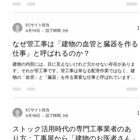
も分かりやすく、機械設備と建築工事の違いを具体的に解説し
ます。これを読めば、両者の特徴や関わり方がはっきり理解で
きるでしょう。 機械設備とは何か 機械設備は、建物の中で快適
な環境を作り出し、機能を支えるための機械や装置のことを指
ECサイト担当
6月19日
読了時間: 3分
します。例えば、空調設備、給排水設備、換気設備、消防設備
などが含まれます。これらは建物の「中身」にあたる部分で、
なぜ管工事は「建物の血管と臓器を作る
日常生活や業務を支える重要な役割を果たしています。 機械設
備の具体例 空調設備：冷暖房を行い、室内の温度や湿度を調整
仕事」と呼ばれるのか？
する装置。エアコンやボイラーなどが該当します。 給排水設
建物の内部には、目に見えないけれど欠かせない存在がありま
備：水を供給し、排水を処理するための配管やポンプ。 換気設
す。それが管工事です。管工事は単なる配管作業ではなく、建
備：室内の空気を入れ替え、空気の質を保つためのファンやダ
物の「血管」と「臓器」を作る重要な仕事と呼ばれています。
クト。 消防設備：火災時に安全を確保するためのスプリンクラ
なぜそう言われるのか、その理由を詳しく見ていきましょう。
ーや消火器。 これらの設備は、建物の設計段階から計画
管工事とは何か 管工事は、給排水設備、空調設備、ガス配管な
どの配管システムを設置・修理する作業を指します。これらの
配管は建物の機能を支え、快適な生活や業務環境を実現するた
めに欠かせません。例えば、トイレの水を流す、キッチンに水
ECサイト担当
6月18日
読了時間: 3分
を供給する、空調で室内の温度を調整するなど、日常生活のあ
らゆる場面で管工事の成果が活きています。 建物の「血管」と
ストック活用時代の専門工事業者のあ
しての役割 人間の体に血管があるように、建物にも水や空気、
ガスを運ぶ管が必要です。これらの管は建物の隅々まで張り巡
り方：工事屋から「建物のお医者さん」