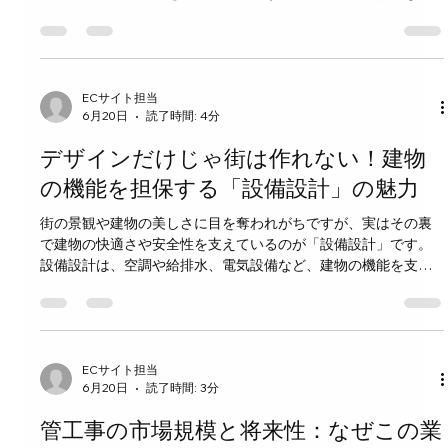
管工事施工管理技士の時間価値が高まっているのか、その背景
と2026年に向けた市場の展望を詳しく解説します。 管工事施工
管理技士の時間価値とは何か 時間価値とは、技士が1時間あたり
に提供できる価値や成果のことを指します。単に労働時間の対
価ではなく、技術力や経験、効率性によって生み出される価値
ECサイト担当
6月20日
読了時間: 4分
の総合的な評価です。管工事施工管理技士の場合、工事の品質
管理や工程管理、安全管理など多岐にわたる業務を効率よく進
デザインだけじゃ街は作れない！建物
める能力が時間価値に直結します。 この時間価値が上がると、
技士の報酬や市場での評価も高まります。つまり、限られた時
の機能を担保する「設備設計」の魅力
間でより高い成果を出せる技士は、企業やクライアントからよ
街の景観や建物の美しさに目を奪われがちですが、実はその裏
り重宝されるのです。 時間価値が上がっている主な理由 1. 建設
で建物の快適さや安全性を支えているのが「設備設計」です。
業界の人手不足 日本の建設業界は慢性的な人手不足に直面して
設備設計は、空調や給排水、電気設備など、建物の機能を支え
います。特に熟練の管工事施工管理技士は減少傾向にあり、需
る重要な役割を果たしています。デザインだけでは実現できな
要が供給を上回っています。このため、限られ
い、暮らしやすい街づくりの基盤となる設備設計の魅力につい
て詳しく見ていきましょう。 設備設計とは何か 設備設計は、建
物の内部環境を快適に保ち、利用者の安全を守るための設計作
業です。具体的には、以下のような設備が含まれます。 空調設
ECサイト担当
6月20日
読了時間: 3分
備（冷暖房、換気） 給排水設備（上下水道、排水処理） 電気設
備（照明、コンセント、非常用電源） 防災設備（火災報知器、
管工事の市場規模と将来性：なぜこの業
スプリンクラー） 通信設備（インターネット、電話回線） これ