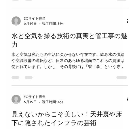
せない役割を担っており、これからの社会においてますます重
設備設計
要性が高まっています。 このブログでは、インフラ老朽化の現
状と課題、管工事の役割、そして未来に向けた取り組みについ
て具体的に解説します。 インフラ老朽化の現状と課題 日本のイ
ECサイト担当
6月19日
読了時間: 3分
ンフラの多くは1960年代から1970年代にかけて建設されまし
た。これらの設備は築50年以上が経過し、耐用年数を超えるも
水と空気を操る技術の真実と管工事の魅
のも少なくありません。例えば、国土交通省の調査によると、
全国の橋梁の約3割が老朽化の指標を超えていると報告されてい
力
ます。 老朽化が進むと、以下のような問題が発生します。 安全
水と空気は私たちの生活に欠かせない存在です。飲み水の供給
性の低下 劣化した橋やトンネルは崩落のリスクが高まり、事故
や空調設備の運転など、日常のあらゆる場面でこれらの資源は
につながる恐れがあります。 維持管理コストの増加 修繕や補修
使われています。しかし、その背後には「管工事」という専門
にかかる費用が増え、財政負担が重くなります。 生活や経済活
技術があり、水と空気を安全かつ効率的にコントロールしてい
動への影響 ...
ます。今回は、管工事の世界に焦点を当て、その奥深さと魅力
を探ってみましょう。 管工事とは何か 管工事は、水や空気を運
ぶための配管や設備を設計・施工・保守する技術です。建物の
給排水設備、空調システム、ガス配管などが含まれます。これ
ECサイト担当
6月19日
読了時間: 4分
らの設備は、私たちの生活の快適さと安全を支える重要な役割
を果たしています。 例えば、ビルの給水管が詰まったり、空調
見えないからこそ美しい！天井裏や床
のダクトに問題があったりすると、生活や業務に大きな支障が
出ます。管工事の技術者は、こうしたトラブルを未然に防ぎ、
下に隠されたインフラの芸術
快適な環境を維持するために日々努力しています。 水の流れを