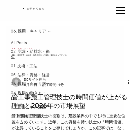
a1技研株式会社
06. 採用・キャリア
All Posts
06. 採用・キャリア
02. 空調・給排水・衛
職人・施工管理・未経験・協力会社向けの資格・技術ステップアップ。
生
01. 技術・工法
05. 法律・資格・経営
ECサイト担当
06. 採用・キャリア
6月20日
読了時間: 4分
04. 現場の働き方・
管工事施工管理技士の時間価値が上がる
DX
理由と2026年の市場展望
03. 工具・ギア図鑑
管工事施工管理技士の役割は、建設業界の中でも特に重要な位
07. 水回り豆知識
置を占めています。近年、この資格を持つ技士の「時間価値」
が上昇していることをご存じでしょうか。この記事では、なぜ