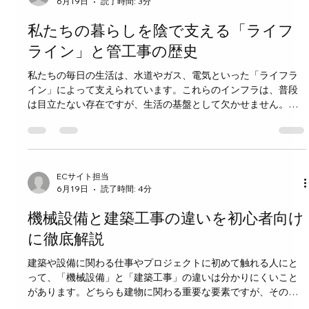
6月19日
読了時間: 3分
活用水を供給し、衛生環境を保つ ガス管は調理や暖房に必要な
エネルギーを供給 排水管は生活排水や雨水を安全に処理 空調配
私たちの暮らしを陰で支える「ライフ
管は建物の快適な温度管理を支える これらの配管が正常に機能
しなければ、都市の生活はすぐに混乱します。 管工事がなくな
ライン」と管工事の歴史
ったら起こる具体的な問題 1. 水道の供給停止と衛生問題 管工事
私たちの毎日の生活は、水道やガス、電気といった「ライフラ
がなければ、水道管の新設や修理ができません。老朽化した水
イン」によって支えられています。これらのインフラは、普段
道管からの漏水や破裂が放置されると、水の供給が途絶えま
は目立たない存在ですが、生活の基盤として欠かせません。特
す。水が使えなくなると、飲料水不足だけでなく、トイレや洗
に管工事は、これらのライフラインを安全かつ効率的に届ける
濯、清掃もできなくなり、衛生環境が急速に悪
ための重要な役割を担っています。この記事では、私たちの暮
らしを支えるライフラインの仕組みと、管工事の歴史について
詳しく見ていきます。 ライフラインとは何か ライフラインと
は、生活に必要な基本的なインフラのことを指します。具体的
ECサイト担当
6月19日
読了時間: 4分
には以下のようなものがあります。 水道：飲み水や生活用水を
供給するための設備 ガス：調理や暖房に使われる都市ガスやプ
機械設備と建築工事の違いを初心者向け
ロパンガス 電気：照明や家電製品の動力源 通信：電話やインタ
ーネットの通信網 これらは私たちの生活を支える「命綱」のよ
に徹底解説
うな存在であり、日常生活の快適さや安全性を保つために欠か
建築や設備に関わる仕事やプロジェクトに初めて触れる人にと
せません。 管工事の役割 管工事は、これらのライフラインを地
って、「機械設備」と「建築工事」の違いは分かりにくいこと
中や建物内に設置された配管を通じて届ける工事のことです。
があります。どちらも建物に関わる重要な要素ですが、その役
水道管やガス管、排水管などの設置や修理、メンテナンスを行
割や内容は大きく異なります。このブログでは、初心者の方に
います。管工事がなければ、ライフラインは私たちの